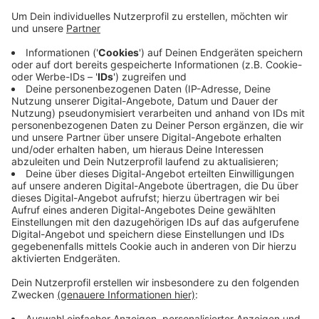
Anzeige
Das Feuer war Donnerstagabend in der Wohnung in der
Brentanostraße ausgebrochen. Die Feuerwehr
verhinderte ein Übergreifen der Flammen auf andere
Wohnungen in dem Mehrfamilienhaus. Für den Mann in
der brennenden Wohnung kam aber jede Hilfe zu spät.
Wie die Obduktion seines Leichnams heute ergeben
hat, starb der Mann an den Folgen des Feuers. Beim
Löschen des Brandes verletzte sich außerdem eine
Feuerwehrfrau bei einem Sturz.
Anzeige