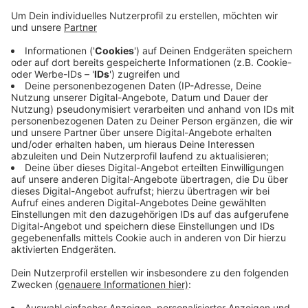
Anzeige
Die Umfrage geht bis Anfang November. Die
Ergebnisse fließen dann in eine Bedarfsanalyse ein.
Anfang Oktober hatten die Stadt und ein Fachbüro
schon Kulturvereine und -organisationen sowie
Künstler in Dülmen befragt. Hintergrund der ganzen
Bedarfsanalyse: ein Förderverein möchte die St.
Joseph-Kirche in ein Bühnen- und Kulturhaus
umwandeln.
HIER
geht's zur Umfrage.
Anzeige