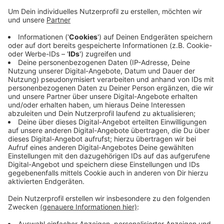
Anzeige
In Dülmen beispielsweise steht jetzt das komplette
Programm der zweiten Demokratiewochen. Vereine,
Schulen und Initiativen haben unterschiedliche
Angebote organisiert. Es gibt Ausstellungen, Vorträge
und Workshops. Höhepunkt ist ein Sternmarsch aller
weiterführenden in der Woche vor den
Kommunalwahlen (9.09.). Den Überblick über das
komplette Programm finden Sie
HIER
.
Anzeige