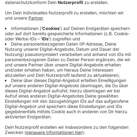
Anzeige
In Buldern hat es zwei Kabelfehler gegeben. Damit
Buldern schnell wieder Strom hatte, schalteten
Techniker auf andere Stromringe um. Während dieses
Umschaltmoments kann es dann auch kurzzeitig
dazugekommen sein, dass andere Ortsteile auch
betroffen waren und kurz keinen Strom hatten, sagt
der Stromanbieter. Ein Kabelfehler ist schon beseitigt,
am anderen arbeiten Techniker weiter, sobald das
nasse Wetter sich gebessert hat. Wichtig für Sie zu
wissen: es ist mit keiner weiteren Abschaltung zu
rechnen. Sie sollten also unabhängig von den
Reparaturarbeiten weiterhin überall Strom haben,
sagen die Stadtwerke Dülmen.
Anzeige