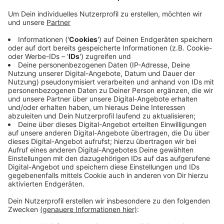
Die Stadt hat Ausleihstationen auf dem Parkplatz am
Hülsenweg (Zentralrendantur/Kita St. Monika), an der
Grundschule in Rorup und in Höhe des Spielplatzes an
der Von-Galen-Straße in Merfeld aufgestellt. Die E-
Lastenräder stehen in Boxen, diese lassen sich mit
einer Handy-App öffnen. Das Ausleihen kostet einen
Euro pro Stunde. Weitere Ausleihstationen sind in
Buldern und Hiddingsel geplant. Unter anderem in
Senden, Nordkirchen und Lüdinghausen läuft das
System schon erfolgreich. Mit den Lastenrädern
lassen sich beispielsweise auch größere Einkäufe
klimafreundlich erledigen
Anzeige