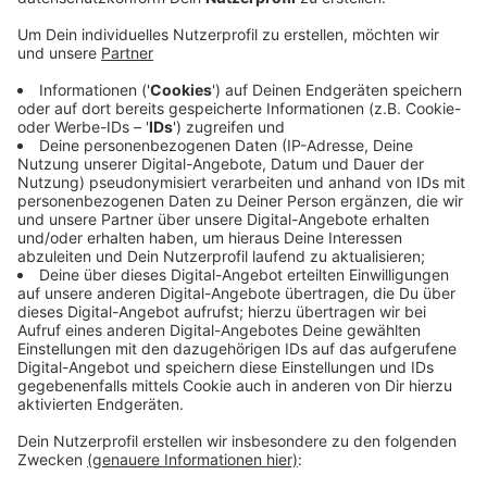
Ab dem Mittag veranstaltet sie ein kleines Fest auf
dem Vorplatz (12:00-15:00 Uhr). Das neue
Bahnhofsgebäude, das große Fahrradparkhaus und den
neu gestalteten Vorplatz nutzen Sie schon länger.
Viele sind zufrieden damit. Allerdings fragen Sie sich
auch, was mit der geplanten Brücke für Fußgänger und
Radfahrer passiert. Sie liegt seit fast zwei Jahren
neben den Gleisen. Im Rechtsstreit um mögliche
Mängel stehen noch Gutachter-Ergebnisse aus. Erst
wenn sie vorliegen, zeichnet sich ab, wann es mit
diesem letzten großen Baustein des
Bahnhofsprojektes etwas werden könnte.
Anzeige