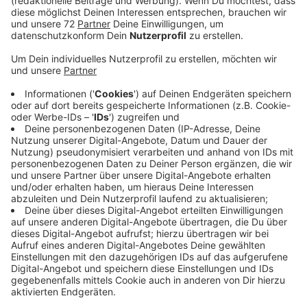
Veröffentlicht:
Mittwoch, 08.09.2021 06:37
Anzeige
Das ist eine gute Sache, doch am Bahnhof in Dülmen
hat Radio Kiepenkerl-Hörer Klaus tagelang mit einem
mulmigen Gefühl sein Fahrrad an den überdachten
Plätzen vor dem oberen Bahnsteig abgestellt Es war
stockdunkel. Lieber Klaus und alle anderen Bahnfahrer,
wir haben die Beschwerde über das fehlende Licht an
die Stadt weitergegeben. Sie hat sofort reagiert. Eine
Firma hat den Schaden zu repariert. Das Licht
funktioniert wieder. Die Stadt hat auch den Grund
geklärt: Vanalen hatten an den öffentlichen Toiletten
einen Strahler zerstört. Das führte zu einem