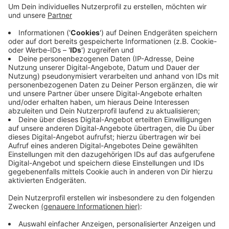
Der Kampfmittelbeseitigungsdienst hat damit
begonnen einen Weltkriegs-Blindgänger zu
entschärfen. Bauarbeiter warem im Bereich der Straße
"An der Steinkuhle" darauf gestoßen. Am frühen Abend
hatten Einsatzkräfte begonnen einen Gefahrenbereich
im Umkreis von 500 Metern um die Fundstelle zu
räumen. Das dauerte über drei Stunden. Gegen 20:40
Uhr war der Bereich endlich frei. Jetzt sind die
Entschärfer gefragt und haben hoffentlich schnell
Erfolg.
Anzeige
Anzeige