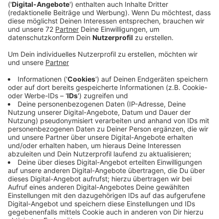
Anzeige
"Soll der Königsplatz ab 2021 ganzjährig für den KfZ-
Verkehr gesperrt werden?" Das ist die Frage des
Ratsbürgerentscheids.
Die Händler hier hätten gerne etwas ganz anderes,
nämlich eine Einbahnstraße mit Spielstraßentempo in
Höhe des Königsplatzes und schrägen Parkplätzen
entlang der Straße. Dafür müssten die Dülmener aber
erstmal mit "Nein" beim Ratsbürgerentscheid stimmen
und die Politik dann neu beraten. Die Händler
befürchten nämlich, dass vor allem ältere Menschen
sonst nicht mehr in die Stadt zum einkaufen kommen.
Das Bündnis aus SPD, FDP und Grünen sieht das
anders. Das hätte gerne, dass der Platz zwischen
Viktor- und Tiberstraße ganzjährig für die Autos
gesperrt wird, weil man ihn dann mit Büschen und