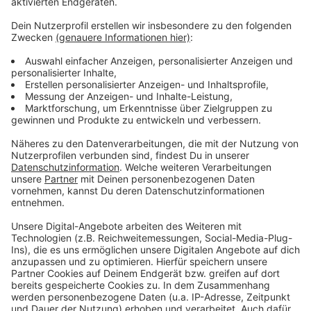
Bänken hübscher und auch sicherer für Familien
machen könnte. Außerdem könne man auch zwei, drei
oder vier Parkplätze direkt am Königsplatz schaffen,
sodass die Angst der Händler unbegründet sei. Die
CDU möchte keine Empfehlung abgeben.
Damit der Ratsbürgerentscheid Erfolg hat, müssen
mindestens 20 Prozent der Wahlberechtigten ihr
Kreuzchen bei "Ja" machen, also rund 7800 Dülmener.
Und es muss für "Ja" mehr Stimmen als für "Nein"
geben. Dann wäre die Entscheidung für die Politik auch
bindend.
Anzeige