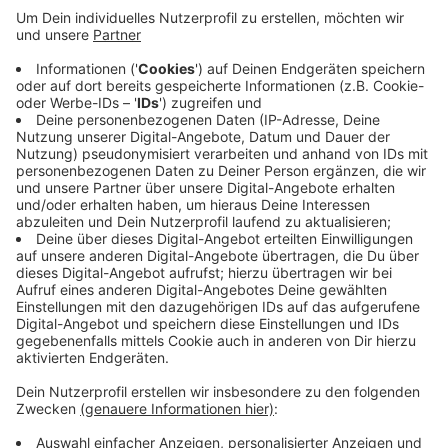
Anzeige
30 km Straßenrennen mit dem Rennrad standen heute
Vormittag auf dem Programm. Er hatte sich
vorgenommen es in unter einer Stunde zu schaffen-
und am Ende standen 54 Minuten und 30 Sekunden auf
der Uhr. In der Kategorie Männer 50+-59 landet er auf
Rang 20 von 26. Morgen und übermorgen tritt der
Dülmener noch im Badminton an.
Anzeige