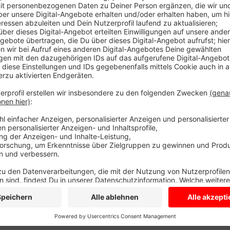
Sie prüft, ob ein verbotenes Autorennen zu dem Unfa
späten Mitwochabend fünf Jugendliche verletzt wor
überholte ein Auto ein anderes, streifte es, kam ins
Der Beifahrer war offenbar nicht angeschnallt und 
Fahrer und eine weitere Mitfahrerin wurden eingekl
weiteren Verletzten etwas weiter die Straße herunte
hinzugezogen.
Anzeige