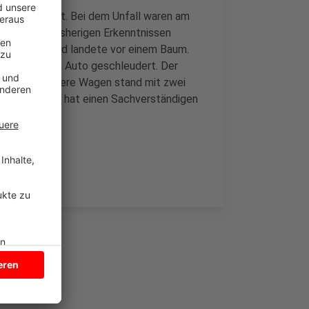
ll geführt hat. Bei dem Unfall waren am
den. Nach bisherigen Erkenntnissen
 Schleudern und landete vor einem Baum.
wurde aus dem Auto geschleudert. Der
emmt. Der andere Wagen stand mit zwei
r. Die Polizei hat einen Sachverständigen