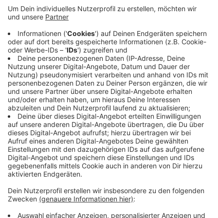
Anzeige
Dachziegel auf einem Haus sind immer noch locker und
drohen runterzufallen. Dachdecker können sich erst
Anfang kommender Woche darum kümmern. Um sich
einen Überblick über die Lage zu verschaffen war am
Mittag vorsichtshalber auch eine Spur der
Münsterstraße gesperrt. Diese Sperrung ist aber nicht
mehr nötig. Die Feuerwehr war im Einsatz.
Anzeige