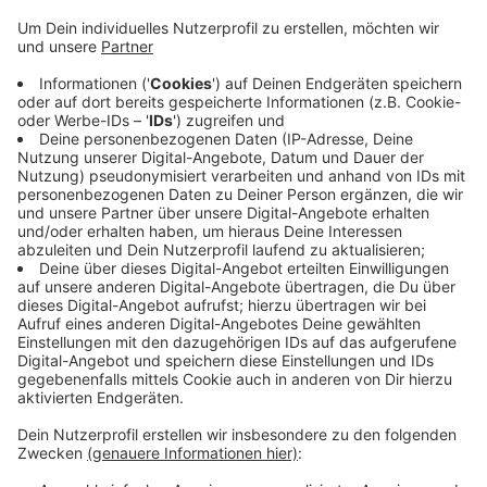
Anzeige
Der Anbieter "Deutsche Glasfaser" bestätigt die
Störung auf Nachfrage. Die Techniker arbeiten mit
Hochdruck daran herauszufinden wo genau das
Problem liegt - bisher ohne Erfolg. Viele Kunden sind
verärgert, wie zum Beispiel RKK Hörerin Barbara - denn
schon am vergangenen Wochenende hatte es in der
Stadt einen größeren Internetausfall gegeben.
Anzeige