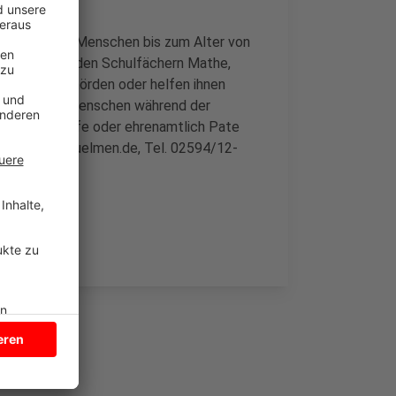
che und junge Menschen bis zum Alter von
erstützen bei den Schulfächern Mathe,
schen zu Behörden oder helfen ihnen
 den jungen Menschen während der
en selbst Hilfe oder ehrenamtlich Pate
(j.sietmann@duelmen.de, Tel. 02594/12-
/12-595).