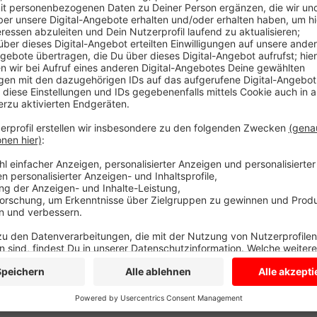
Ehrenamtliche begleiten hierbei seit 2009 Jugendli
27 Jahren beim Einstieg in das Berufsleben. Sie unt
Deutsch und Englisch oder begleiten die jungen Men
dabei eine Wohnung zu finden. Außerdem stehen sie
Ausbildung als Ansprechpartner zur Seite. Sie möcht
sein: Ansprechpartnerinnen sind Jennifer Sietmann 
594) und Lisa Rump (l.rump@duelmen.de, Tel. 02594
Anzeige