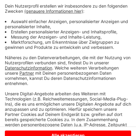
Holzbesteck und von Papptellern. An einigen Ständen
ist das Geschirr ganz normal aus Porzellan. Was noch
wichtig ist: Es darf auf den Parkplätzen keine
Stolperfallen geben, das Winterzauber-Team schüttet
auf den Schotterplätzen noch Löcher zu.
Es pendelt außerdem wieder ein kleiner Bus von der
Innenstadt und den Ortsteilen nach Karthaus und
zurück. Den Fahrplan finden Sie
hier.
Anzeige
Anzeige