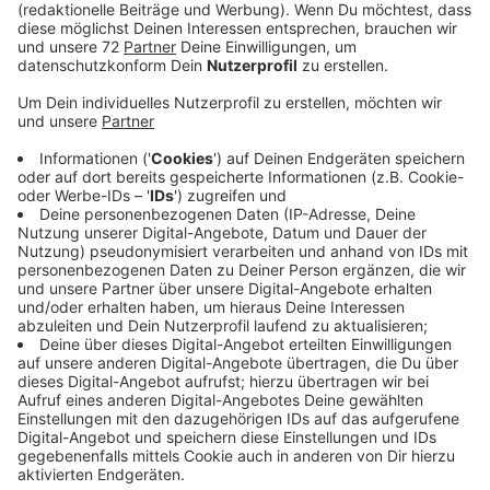
Veröffentlicht:
Donnerstag, 05.12.2019 05:55
Anzeige
Rund 60 Hütten stehen bereits rund um die
Werkstätten Karthaus. Sie sind schon geschmückt.
Heute Morgen bekommen sie noch ihren letzten
Schliff. Um jedliche Gefahr auszuschließen, gibt es in
jeder Hütte einen Feuerlöscher. Die Organisatoren und
Händler gehen mit der Zeit und sind umweltfreundlich.
In diesem Jahr gibt es an den Glühweihnbuden und an
den Essenständen kein Plastik mehr. Getränke trinken
Sie aus Papierstrohhalmen und Sie essen mit