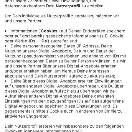
Anzeige
Der Zugführer, der Richtung Sythen unterwegs war, hat
die Kinder erst im letzten Moment erkannt, sagt heute
Morgen die Polizei. Das war zu spät, um den Zug noch
anzuhalten. Der Zugführer konnte deshalb nicht
ausschließen, dass er vielleicht ein Kind überfahren
hätte oder sogar mehrere.
Polizei, Feuerwehr und Notarzt rückten mit einem
Großaufgebot an - viele von Ihnen in Dülmen haben die
vielen Blaulichter am Abend gesehen. Die
Einsatzkräfte haben die Gleise abgesucht.
Nach einer knappen Stunde dann die Entwarnung: Die
Polizei hat alle vier Kinder unverletzt gefunden und sie
zu ihren Eltern gebracht. Der Zugverkehr lief nach
knapp zwei Stunden wieder.