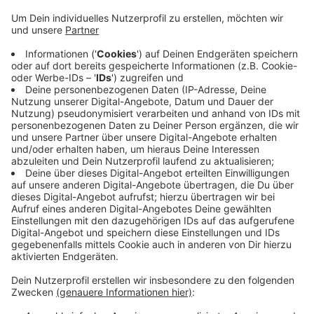
Anzeige
Als die Polizei eintraf, flüchteten drei Unbekannte.
Einen vierten Verdächtigen entdeckte sie schließlich in
einem Gebüsch. Der 16-Jährige beleidigte die
Polizisten. Weil er keinen festen Wohnsitz hat,
kümmert sich das Jugendamt um ihn. Die Polizei prüft,
ob der Verdächtige und die drei Flüchtigen auch für
aufgebrochene Oberlichter an der angrenzenden
Schule verantwortlich sind.
Anzeige