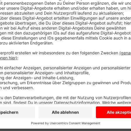
In einem der Hochhäuser hier war Feuer in einer Küc
inzwischen gelöscht. Der Kreuzungsbereich ist für di
abgesperrt.Polizei und Feuerwehr verschaffen sich n
wurde.
Anzeige