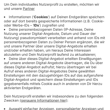
Um kurz vor 5 heute Früh war das Feuer in dem LKW
ausgebrochen. Der Fahrer stoppte in der Nähe des
Bahnübergangs auf der Strecke. Er rettete sich
unverletzt. Der Berufsverkehr rollte heute morgen
einspurig an der Stelle vorbei. Für die
Bergungsarbeiten war die Straße seit dem Vormittag
dann komplett gesperrt. Jetzt kommen Sie hier
wieder wie gewohnt durch. Die Polizei klärt noch die
Brandursache.
Anzeige