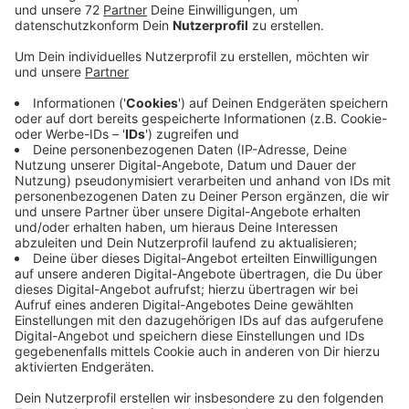
Stadt und Anwohner sind zuversichtlich die Probleme
gemeinsam in den Griff zu bekommen. Trinkgelage,
Vandalismus und Lärm waren in den vergangenen
Wochen ausgeufert. Anwohner haben jetzt 80
Unterschriften an die Stadt übergeben und mit ihr über
Lösungen gesprochen. Mitarbeiter des
Ordnungsamtes und der Polizei kontrollieren weiter
verstärkt. Ein Zaun um den Realschulhof und den
Einsatz ein Streetworker will die Stadt prüfen lassen.
Außerdem wollen Stadt und Anwohner sich in den
kommenden Monaten regelmäßig austauschen, wie
sich die Situation weiter entwickelt. Einig sind sich
beide, dass Jugendliche Treffpunkte brauchen. Im
Vordergrund sollen Lösungen für ein gutes Miteinander
stehen. Denkbar wäre zum Beispiel, dass
Jugendarbeiter die Gruppen ansprechen und den