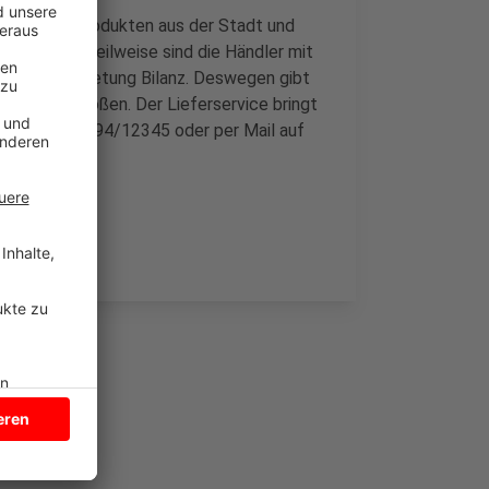
mit vielen Produkten aus der Stadt und
 gewesen. Teilweise sind die Händler mit
ülmen Marketung Bilanz. Deswegen gibt
en in drei Größen. Der Lieferservice bringt
sten uner 02594/12345 oder per Mail auf
 Sie
HIER
.