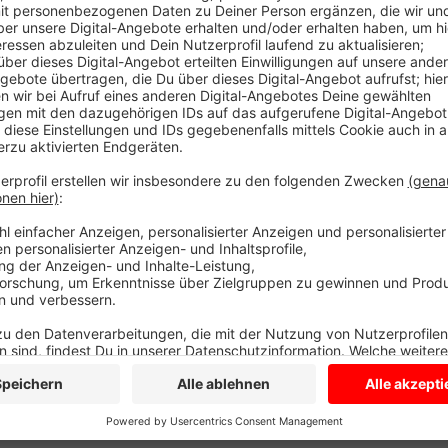
In Dülmen ist die Nachfrage nach gepackten Kisten 
Nachbarorten zur Advents- und Weihnachtszeit riesig
dem Kistenpacken kaum hinterhergekommen, zieht D
es jetzt eine Neuauflage der Aktion, es gibt Lokalkist
sie kostenlos nach Hause. Sie bestellen die LokalKi
duelmen-marketiung@duelmen.de. Infos bekommen
Anzeige