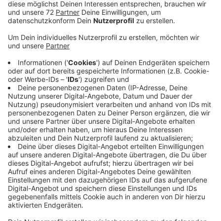
Anzeige
Baustein 1 ist ein kostenloser Shuttlebus, der eine
feste Runde durch die Innenstadt fährt. Er soll den
bestehenden Bürgerbus ergänzen und dafür sorgen,
dass die Autofahrer außerhalb der Innenstadt parken.
Hier holt der Bus sie ab und bringt sie in die Stadt oder
zum Krankenhaus. Baustein 2 sind Fahrradstraßen in
der Innenstadt. Der Bereich rund um den Königsplatz
soll zur Einbahnstraße werden - stattdessen gibt es
hier breite Fahrradwege und auf der anderen Seite
Parkplätze. Das soll auch im Bereich der
Lüdinghauser/Borkener Straße passieren. Baustein 3
sind umweltfreundliche Alternativen zum Auto, wie E-
Scooter oder Lastenfahrräder. Diese ganzen
Vorschläge gehen jetzt an die Politik, sie diskutiert
darüber Anfang Juni.