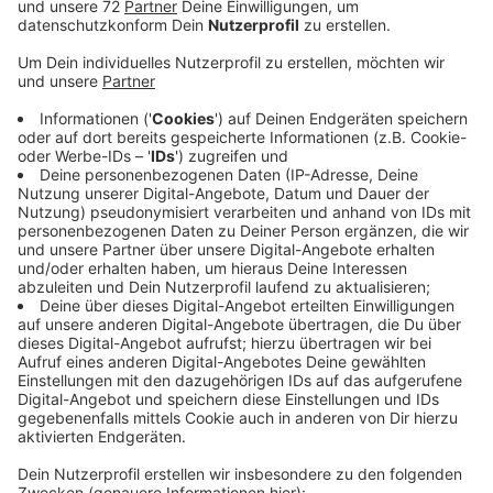
Anzeige
Städte und Gemeinden bekommen ja nach wie vor
viele Flüchtlinge zugewiesen und kommen dabei an
ihre Grenzen. Die Situation in Dülmen ist angespannt.
Der Vorteil einer Landeseinrichtung wäre: das Land
kümmert sich komplett um den Standort - das
reduziert Aufgaben und Ausgaben für die Stadt.
Gleichzeitig bekommt diese dann selbst weniger
Flüchtlinge zugewiesen, die sie unterbringen muss. Die
Bezirksregierung muss dem möglichen Standort am
Gausepatt und überhaupt einer solchen zentralen
Unterbringungseinrichtung des Landes für Flüchtlinge
jetzt noch zustimmen. Auf der angedachten Fläche
lagern aktuell noch Sandhügel - die muss der Ex-
Pächter bis Ende März kommenden Jahres