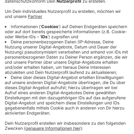
Anzeige
Seit Monaten sei die Baustelle schon da. Barbara fragt
über WhatsApp, wie lange sie noch bleibt. Sie fährt
hier mit ihrer Mutter im Rollstuhl regelmäßig vom
Heilig Geist Stift vorbei. Jedes Mal muss sie mit dem
Rollstuhl an der Stelle auf die Straße ausweichen, und
das kurz vor einer Kurve. Ganz schön gefährlich. Wir
haben für Barbara und alle anderen bei der Stadt
nachgefragt. Die Antwort: Die Baustelle hat mit dem
Glasfaserausbau zu tun. Die Stadt hat bei der
beauftragten Firma nachgehakt. Diese verspricht das
Loch an der Stelle kurzfristig zu schließen. Das soll
möglichst noch heute passieren.
Anzeige