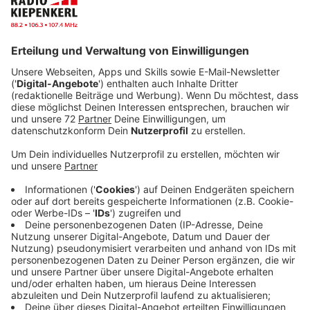
Ebenso wie die „echten“ Kekse enthalten auch sie
einen munteren Spruch. Kombiniert mit einem
persönlichen Gespräch, möchte die Schulsozialarbeit
für die Schülerinnen und Schüler ein
Unterstützungsangebot in der Corona-Krise bieten.
„Wir möchten für die Kinder und Jugendlichen ein
Gesprächspartner mit einem offenen Ohr sein. Zu uns
können die Schülerinnen und Schüler mit allen Anliegen
kommen. Es kann, aber muss nicht immer um Probleme
gehen. Es kann auch einfach um den Austausch mit
einer ,neutralen Person‘ gehen“, sagt Ruth Dördelmann
von der städtischen Schulsozialarbeit.