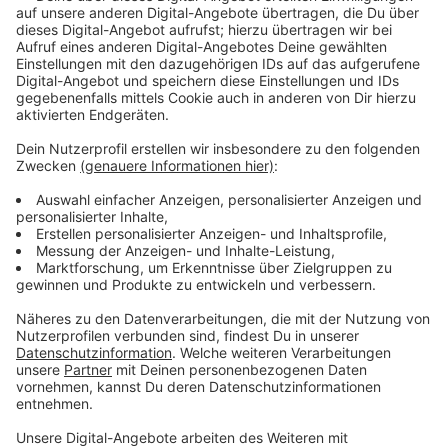
Die Mitarbeiterinnen und Mitarbeiter beobachten, dass
die Einschränkungen und Veränderungen durch die
Corona-Pandemie auch für die Schülerinnen und
Schüler herausfordernd sind. Viele Fragen würden die
Jugendlichen beschäftigen: Wie kann ich mich
motivieren die Aufgaben des Wochenplans
selbstständig von Zuhause zu erledigen? Wie können
meine Freundschaften auf Distanz weiter bestehen
bleiben? Wie gehe ich mit anfeindenden Nachrichten in
der Klassenchat-Gruppe um? Diese Fragen sind
Beispiele aus bereits gelaufenen
Beratungsgesprächen. Das Angebot richtet sich auch
an Schülerinnen und Schüler der Grundschulen. Die
Erfahrung hat dabei gezeigt: Bei einem gemeinsamen
Spiel oder beim Basteln kommen die Kinder leicht ins
Gespräch und können erzählen, wie sie die Situation
aktuell erleben.