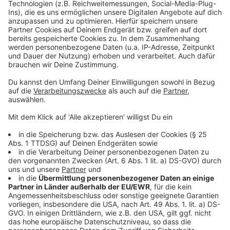
Wer sich zu einem Gespräch verabreden möchte, kann
die Mitarbeiterinnen und Mitarbeiter der städtischen
Schulsozialarbeit unter folgenden Kontaktdaten
erreichen:
• Ruth Dördelmann, r.doerdelmann@duelmen.de,
• Oliver Werthmöller, o.werthmoeller@duelmen.de
• Christina Hörbelt, c.hoerbelt@duelmen.de
Telefon: 0173/9042156 oder 02594-12815
Anzeige