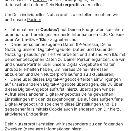
Die Straße Hanninghof ist zudem jetzt eine
Einbahnstraße. Die Stadt Dülmen bringt gerade ihre
Bushaltestellen auf Vordermann. Und aktuell ist die
Haltestelle „Nordmann“ an der Coesfelder Straße an
der Reihe. Und die Straße Hanninghof ist für mehr
Sicherheit eine Einbahnstraße, weil die Bushaltestelle
doch sehr nach an der Straße ist. So sieht das aus: Von
der Coesfelder Straße aus ist es möglich, in den
Hanninghof reinzufahren, auf der anderen Seite, von
der Adam Stegerwald Straße ist das nicht möglich. Die
Stadt geht davon aus, dass die Umbauarbeiten Ende
September abgeschlossen sind. Dann ist hier alles
wieder ganz normal...
Danke Hannah. Die Stadt baut die Haltestelle modern
und barrierefrei um.