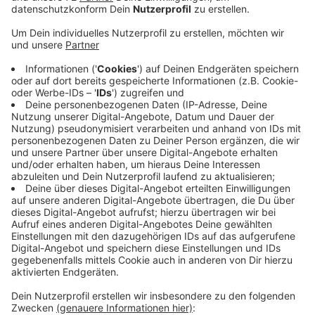
Anzeige
Gibt der Kreis grünes Licht, könnten die Anlagen 2026
in Betrieb gehen und rein rechnerisch etwa 9500
Haushalte mit Strom versorgen. Für Anwohner soll es
dann ein Nachbarschaftsgeld geben. Eine
Bürgerbeteiligung ist auch geplant. Die Stadt Dülmen
erhält eine jährliche Gemeindebeteiligung - und auch
eine Zusammenarbeit mit den Stadtwerken Dülmen ist
geplant. Das soll Akzeptanz für die Windräder
schaffen, sagen die Stadtwerke Münster. In der
Nachbarstadt sind Flächen für neue Windräder
ausgeschöpft. Die Stadtwerke Münster haben daher
gerade auch schon eine Anfrage für zwei Windräder in
der Bauerschaft Hangenau laufen. Hier entscheidet
der Kreis frühestens kommendes Frühjahr.
Anzeige