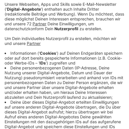
stattdessen einen neuen Anlauf versuchen, um die
Allee zu fällen, um das letzte Stück der
Südumgehung zu bauen.
Veröffentlicht:
Montag, 03.04.2023 14:29
Anzeige
Dazu will sie beim Kreis erneut beantragen, die
Baumallee vom gesetzlichen Alleenschutz zu befreien.
Dafür sind unter anderem aktuelle Gutachten nötig, die
die Stadt in Auftrag geben will. Der Kreis entscheidet
dann neu. Er hat dabei die Kritik des
Verwaltungsgerichts im Blick. Nach der Auffassung
der Richter habe der Kreis Fehler bei der Abwägung
gemacht. Belange des Naturschutzes seien zu kurz
gekommen. Und zudem hätten alternative Routen um