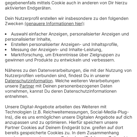
die Allee herum besser geprüft werden müssen. Die
Stadt hatte das ja gemacht. Das Gericht fordert, dass
sich der Kreis damit auch beschäftigt. Das Problem
bei einer Berufung wäre ein zeitaufwändiges
Verfahren. Ein Berufungsverfahren kann sich mehrere
Jahre hinziehen. Und wie es ausgeht, ist ungewiss.
Sagt der Kreis und sieht einen neuen Antrag der Stadt
Dülmen deswegen als den effizienteren Weg. Das
bringe am Ende mehr Rechtssicherheit. Klar koste
auch ein neuer Antrag viel Zeit, sagt die Stadt. Ihr
oberstes Ziel sei aber, die Südumgehung möglichst
schnell fertigzustellen, um den Lastwagenverkehr aus
der Innenstadt herauszuholen. Das mache Dülmen
deutlich attraktiver. Der BUND hatte mit Erfolg gegen
den Kreis geklagt. Dieser hatte einer Fällaktion für den
Lückenschluss der Südumgehung geklagt. Radio
Kiepenkerl bleibt dran.
Anzeige