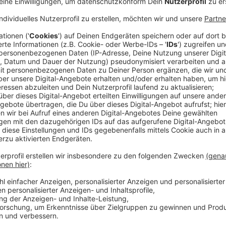
Das neue Programmheft liegt ab sofort an vielen St
digital verfügbar.
Besonderen Wert hat das Kulturteam auf eine größtmö
wieder einen Mix aus vielen Genres. Die beliebte Kab
Veranstaltungen zu buche. Als Highlight ist sicher Mi
zahlreichen Preisen ausgezeichnet wurde und aus di
Solopfaden kehren bekannte Wiederholungtäter, wie
Köfer, die man von der Schlachtplatte kennt, zurück 
Programm in der Aula des Clemens-Brentano-Gymnasi
mehr wegzudenkenden satirischen Jahresrückblick d
Nachtschnittchen runden die Kabarettsaison ab.
Darüber hinaus wird es neben der beliebten Kindert
für Kinder sowie ein Theater für die Allerkleinsten, 
Inszenierungen mit verschiedenen Materialien, sowie