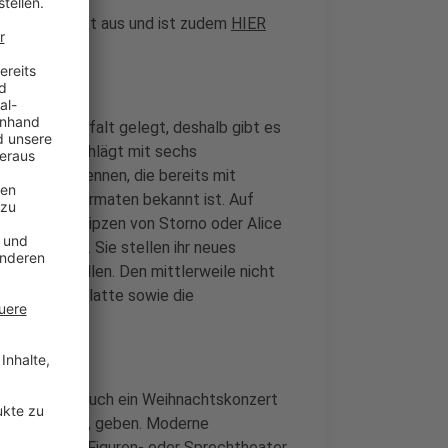
ellen gedruckt aus und ist zudem
HIER
gliche Vielfalt gelegt, deshalb gibt es
arettreihe schlägt mit sechs
rja Boes zu nennen, die bereits mit
versen TV-Formaten bekannt ist. Auf
 Thomas Philipzen von Storno oder Alice
nach Dülmen. Sie stellen ihr neues
ums vorstellen. Den mittlerweile nicht
er Schlachtplatte sowie die
heater-Reihe auch ein Weihnachtskonzert
ab zwei Jahren, geben. Moderne
 klassisches Figuren- oder Sprechtheater