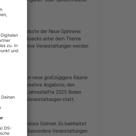
spannende Angebote der Neue Spinnerei
 des Kulturrucksacks unter dem Thema
le intergenerative Veranstaltungen werden
lturwerkstatt in neue großzügigere Räume
hr Raum für kreative Angebote, den
n der zweiten Jahreshälfte 2025 finden
ktionen und Veranstaltungen statt.
t vom Creativbüro Dülmen. Es beinhaltet
urbüros – auch besondere Veranstaltungen