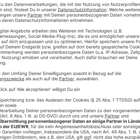
lassen die Geschichten lebendig werden.
Die Kinder- und Jugendkultur hält in dieser Saison 
bereit. Im Herbst stehen die Workshops im Rahmen
„Ich.Du.Wir. – Gemeinsam Demokratie (er)leben“. Vie
zudem im einsA angeboten.
Im ersten Halbjahr 2026 steht ein Umzug mit der Ku
an. Dieser Schritt eröffnet dem Kulturteam noch me
künstlerischen Austausch und innovative Projekte. I
zudem erneut „Demokratiewochen“ mit zahlreichen A
Gestaltet und erstellt wurde das Kulturprogrammhef
nicht nur die Veranstaltungen des städtischen Kult