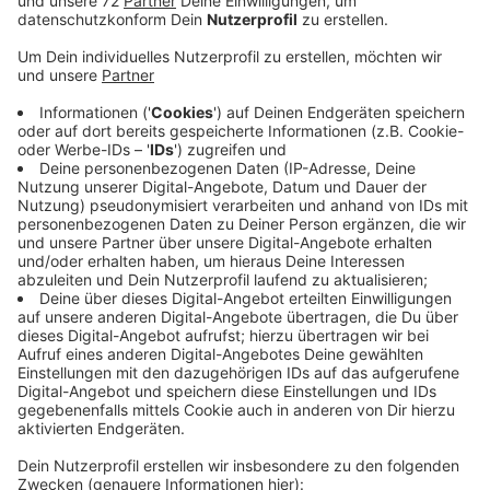
Anfang des Jahres hatte die Regionalverkehr
Münsterland das Angebot notgedrungen eingestellt.
Der bisherige Taxiunternehmer hatten den Vertrag
gekündigt. Ein Nachfolger hatte sich zunächst nicht
gefunden. Jetzt gibt es eine Lösung. Ab April können
Fahrgäste mit dem Anrufsammel-Taxi wieder
zwischen den Dülmener Ortsteilen hin und herfahren
oder zwischen den Ortsteilen und der Stadtmitte.
Auch die Haltestellen und Preise bleiben unverändert.
Neu ist aber, dass Fahrgäste die Fahrt künftig schon
eine Stunde vorher anmelden müssen. Bislang reichte
es die Fahrt eine halbe Stunde vorher anzumelden.
Außerdem fallen einzelne Fahrten weg, und zwar zu
Zeiten, zu denen bislang kaum jemand gefahren ist. Die
Regionalverkehr Münsterland bastelt im Moment noch
an den Details für den neuen Fahrplan. Spätestens in
zwei Wochen soll er fertig sein.