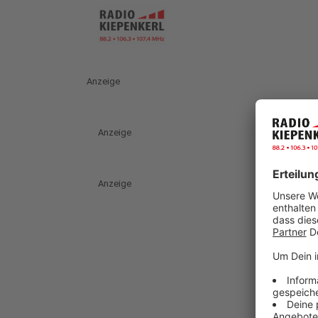
Anzeige
Anzeige
Anzeige