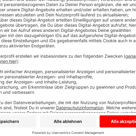
Veröffentlicht:
Donnerstag, 07.08.2025 10:43
Anzeige
Die Stadt Dülmen kann sich daher sehr gut vorstelle
zu holen, mit einer seiner zahlreichen anderen Prod
aufwendigeren Aufbauarbeiten über mehrere Tage f
Licht-, Videoprojektionen und Spezialeffekten hat 
Stadtpark an den Wiesen gespielt. Der Dülmener So
zwei Wochen (23.8.) - Infos zu allen Veranstaltunge
Anzeige
Anzeige