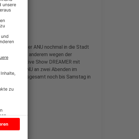
n, dass Theater ANU nochmal in die Stadt
uktionen. Unter anderem wegen der
ür die interaktive Show DREAMER mit
das Theater ANU an zwei Abenden im
mmer geht insgesamt noch bis Samstag in
n
HIER
.