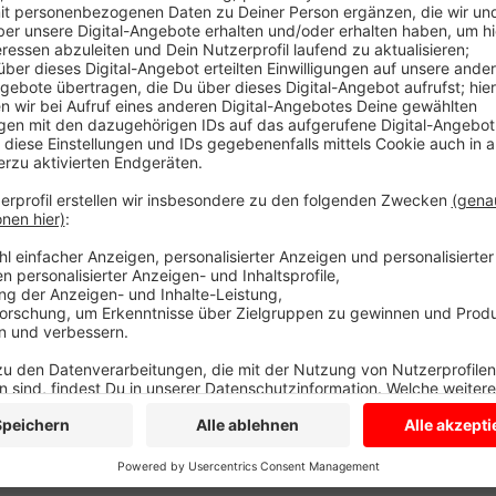
rissen Handtuchspender von den Wänden und verstop
Handwerker müssen jetzt erstmal alles wieder in Sta
dass die Vandalen hier schon am vergangenen Woche
Hinweise.
Anzeige