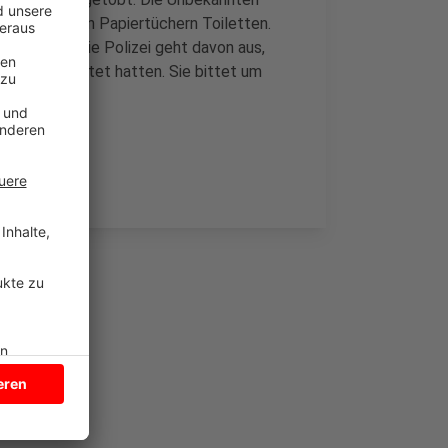
ften mit den Papiertüchern Toiletten.
nd setzen. Die Polizei geht davon aus,
nende gewütet hatten. Sie bittet um