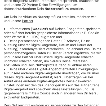
Großer Anziehungspunkt ist der Wildpark in Dülmen.
Hier ist am sonnigen Wochenende so viel losgewesen,
dass die Stadt jetzt über eine Lösung gegen ein
Verkehrschaos nachdenkt. Auf der Radio Kiepenkerl-
Facebookseite ist eine heftige Diskussion entbrannt.
Zeitweise ging an der Kreuzung Dalweg/
Hinderkingsweg gar nichts mehr, schreibt Dirk. Manu
staunte - selbst der Ackerrand war zugeparkt. In
Stichproben hält die Stadt immer wieder mal
Ausschau nach wilden Parkern und verteilt Knöllchen.
Am Wochenende ist sie dem kaum hinterher
gekommen. Dass Anwohner von dem Park-Betrieb auf
den Straßen rund um den Wildpark genervt waren, ist
verständlich. Als Abhilfe überlegt die Stadt, die
Besucherströme zu lenken und durch Hinweisschilder
zu den kostenlosen Parkplätzen in der Nähe zu führen,
beispielsweise „Am Wasserturm“. Bis zum Wildpark ist
es schließlich nur eine kurze Wegstrecke. Das will die