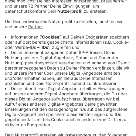
Dabei ist es völlig egal, ob Radio Kiepenkerl-
Servicemann Karsten Abend viele Wolken und
Schmuddelwetter vorhersagt. Denn Dülmen bekommt
ein Planetarium. Es ist aber kein dauerhaftes
Planetarium, sondern ein mobiles und es macht für
fünf Tage in Dülmen Station. Der Landschaftsverband
baut es im Forum Bendix im Annette von Droste
Hülshoff Gymnasium auf. In der mobilen Kuppel gibt es
eine Luftfilteranlage, die alle sechs Minuten
verbrauchte Luft filtert. 14 Menschen dürfen
gleichzeitig Sterne gucken und es gilt genesen,
geimpft oder getestet zu sein. Das Kulturteam der
Stadt und die Volkshochschule haben das Planetarium
nach Dülmen geholt. Eine Anmeldung ist erforderlich.
Erwachsene bezahlen pro Ticket 6 Euro, Kinder 4 Euro.
Reservierte Karten müssen an der
Veranstaltungskasse bezahlt werden. Anmeldungen