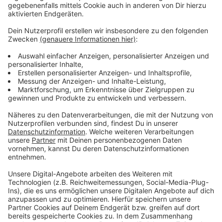
Anweisung auf das Konto
Circus Proscho GbR
IBAN: DE41 4265 0150 0030 1021 98
mit dem Verwendungszweck: Spende Brand
Oder über Paypal an "Freunde" senden, an die E-Mail
circus-proscho@freenet.de
mit dem Verwendungszweck: Spende Brand
Anzeige