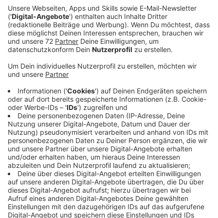
Anzeige
Das Feuer war zu Beginn der Woche ausgebrochen. Die
gesamten Zirkusinneneinrichtung - Tribüne, Manege,
Vorhänge und alles, was dazugehört - sind verloren.
Dazu kommt, dass der Zirkus bis spätestens heute in
einer Woche das Gelände verlassen haben muss. Der
Mietvertrag endet dann. Es gibt einen kleinen
Hoffnungsschimmer, freut sich Lara Maatz von der
Zirkusfamilie. Es habe sie jemand kontaktiert, der ihnen
ein Grundstück zur Miete anbietet.
Der Projektzirkus, ein Mitmach-Zirkus, hofft auf
Spenden, um wieder auf die Beine zu kommen. Schöne:
Die Hilfsbereitschaft ist groß.
Spendendaten: