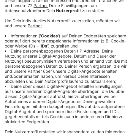
Anzeige
Eka fragt sich auf der Radio Kiepenkerl-
Facebookseite, was dahinter steckt. Sandra
schmunzelt, früher war es möglich, die Laternen durch
Schütteln auszustellen und Andrea vermutet, dass die
Mitarbeiter der Stadtwerke so sehen, ob auch alle
Straßenlaternen funktionieren. Sie liegen richtig, liebe
Andrea. Die Stadtwerke sagten uns auf Nachfrage, die
Techniker seien gerade dabei, das Straßenlaternen-
Netz zu überprüfen. Es darf nichts Flackern oder aus
und an gehen. Dazu schalten die Techniker die
Laternen an den Straßen, die gerade dran sind, an. Das
dauert immer so rund zwei Tage. Den Check der
Laternen an der Elsa-Bränd-Ström-Straße schließen
sie heute ab. Das ist wichtig, damit die Schul- und
Kindergartenwege im Herbst, wenn es wieder dunkler
wird, sicher und hell ausgeleuchtet sind. Kommt Ihnen