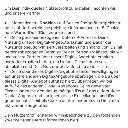
Die Tat ereignete sich am Samstag (27.12.) zwischen
21.30 Uhr und 21.40 Uhr. Eine Passantin teilte einem
Mitarbeiter der Eisbahn mit, dass es sich bei den
Tatverdächtigen um eine Gruppe Jugendlicher handeln
solle.
Diese Zeugin wird dringend gebeten, sich unter der
Rufnummer 02594-7930 bei der Polizei Dülmen zu
melden. Auch Hinweise weiterer Zeugen werden dort
entgegen genommen.
Anzeige