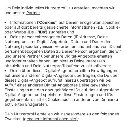
Anzeige
Der Fördertopf der Stadt Dülmen ist jetzt
ausgeschöpft. Anfang Januar hatte die Stadt
zunächst 150 000 Euro bereit gestellt, danach
stockte sie den Fördertopf noch einmal und fast
diesselbe Summe auf. Mittlerweile sind so viele
Anträge eingegangen, dass die Stadt wahrscheinlich
nicht alle berücksichtigen kann. Sie arbeitet die
Anträge gerade nach Eingangsdatum ab und meldet
sich bei den Absendern in den kommenden Wochen.
Anzeige