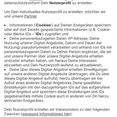
Vor eineinhalb Wochen war die Kita bis auf die
Grundmauern niedergebrannt. Doch die Familien und
Kinder blicken jetzt nach vorne. Der Förderverein hat
jetzt eine größere Spendenaktion ins Leben
gerufen. Der Förderverein sammelt Geld für Spielzeug,
Bastelmaterialien und Bücher für eine künftige
Übergangs-Kita. Einige Hundert Euro sind bereits auf
dem Konto.
IBAN: DE36 4015 4530 0052 1791 99
Wer Fragen hat, wendet sich an den Förderverein unter
foerderverein-spiekerhofkindergarten@web.de
Anzeige