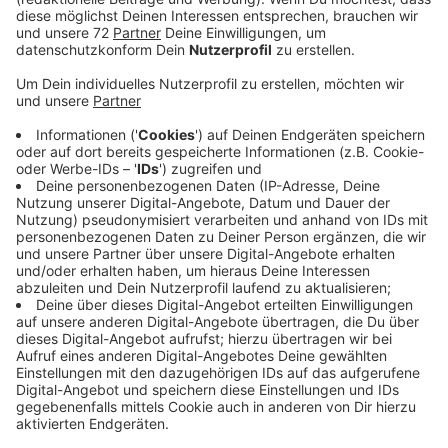
Anzeige
Die Umbauarbeiten sind jetzt komplett abgeschlossen
und sie haben sich durchweg gelohnt, zieht die Stadt
heute Nachmittag eine Bilanz. Es hat sich in den
vergangenen fünf Jahren hier wirklich viel getan.
Damals bröckelte die Zuschauertribüne, Hecken und
Büsche überwucherten alles und überall lagen lose
Steine herum. Prima Stolperfallen. Davon ist jetzt
nichts mehr zu sehen. 1,6 Millionen Euro hat die Stadt
in das Sportzentrum Süd gesteckt. Es gibt neue
Angebote von Street-Basketball, Klettern, Boule und
Fitnessgeräte draußen. Die 400 meter lange
Joggingstrecke ist beleuchtet und der Rasenplatz und
die Laufbahn sind von Grund auf erneuert. Das nächste
große Projekt steht schon in den Startlöchern. Dann
nimmt sich die Stadt den Sportplatz an den Wiesen