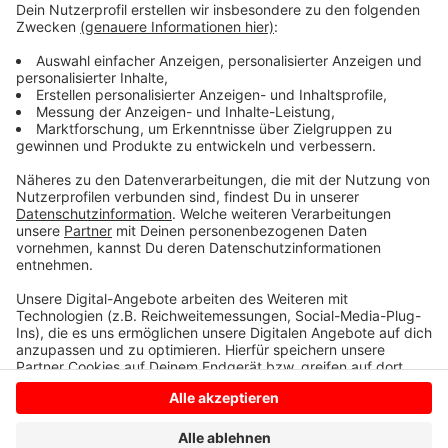
vor. Der alte Fußball-Aschenplatz macht Platz für was
Neues: Unter anderem ist eine Mountainbike-Strecke
geplant.
Anzeige
Anzeige
Anzeige
Anzeige