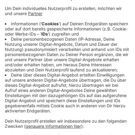
Anzeige
Die CO2-Ampeln zeigen an, wann es Zeit ist zu lüften.
Als zusätzlichen Schutz in der Pandemie prüft die
Stadt, ob es sinnvoll ist weitere Luftreiniger
anzuschaffen. Mit Geld aus einem Fördertopf hatte
sie schon Geräte für schlecht zu lüfende Räume - wie
Sporthallen - bestellt. Bei der weiteren
Bedarfsanalyse ist der Stadt wichtig die Meinung der
Schulen zu hören. Wie störend ist zum Beispiel das
Geräusch der Lüfter? Das fließt in die Entscheidung
mit ein.
Anzeige