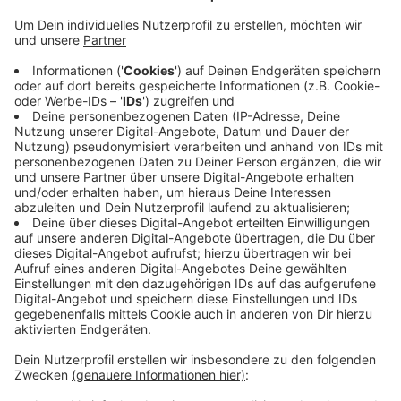
Es gibt Probleme mit der neuen Ampel an der
Kreuzung zur künftigen B 67. Patrick beschwert sich
über WhatsApp: Alle 20 Sekunden springe sie auf Rot.
Radio Kiepenkerl-Hörer Ralf hat hier ebenfalls im
Rückstau gestanden. Wir haben beim zuständigen
Landesbetrieb nachgefragt. Die Ampel hat einen
Programmierfehler. Die zuständige Firma soll ihn
schnellstmöglich beseitigen. Übermorgen gibt der
Landesbetrieb das erste Stück der neuen B 67
zwischen der Kreuzung mit der B 474 und der
Anschlussstelle Dülmen-Nord der A 43 frei.
Anzeige