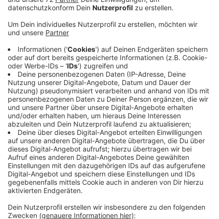
Anzeige
Die Stadt Dülmen hatte vor mehrere Jahrzehnten ein
Modell des Rathauses der Partnerstadt geschenkt
bekommen. Es besteht aus unzähligen
Streichhölzern. An einigen Stellen hat das Modell
ziemlich gelitten. Die Modellbau AG des Anette-von-
Droste-Hülshoff-Gymnasiums soll es jetzt wieder auf
Vordermann bringen. Bis Mitte Mai soll das
Streichholz-Rathaus in neuem Glanz erstrahlen. Kurz
darauf kommt eine Gruppe aus Charleville-Mézières
zum Jubiläumsbesuch. Dann will die Stadt Dülmen sie
mit dem renovierten Modell überraschen.
Anzeige