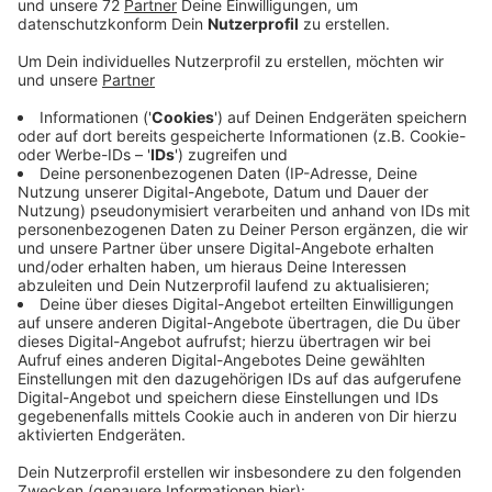
Es geht um Mängel beim Brandschutz und
Nutzungsgenehmigungen für bestimmte Bereiche. Die
Alexianer betreiben in dem Gebäude ein
Werkstattangebot für behinderte Menschen. Auf
unsere Nachfrage bestätigt die Stadt, dass sie die
Mängel bei den Alexianer schon vor rund einem Jahr
angemahnt hatte. Damals setzte sie eine Frist diese
zu beheben. Weil innerhalb dieser Frist nichts passiert
ist, sei es jetzt zu der teilweisen Sperrung gekommen.
Auf unsere Nachfrage erklären die Alexianer, dass sie
mit Architekten und Fachplanern daran arbeiten das
AlexTagWerk wieder komplett nutzen zu können. Sie
betonen, dass aus ihrer Sicht niemand gefährdet ist.
Knapp 20 Werkstatt-Teilnehmer arbeiten in anderen
Bereichen weiter. In dem Prozess das AlexTagWerk
baulich anzupassen, wollen sich die Alexianer weiter
eng mit dem Bauamt der Stadt abstimmen.