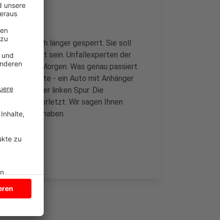
h doch noch länger gesperrt. Sie soll
hrgebiet dicht sein. Unfallexperten der
Unfall heute Morgen. Was genau passiert
fen auf der Seite - ein Auto mit Anhänger
ädigt auf der linken Spur. Die
hrer leicht verletzt. Wir sagen Ihnen
 freie Fahrt haben.