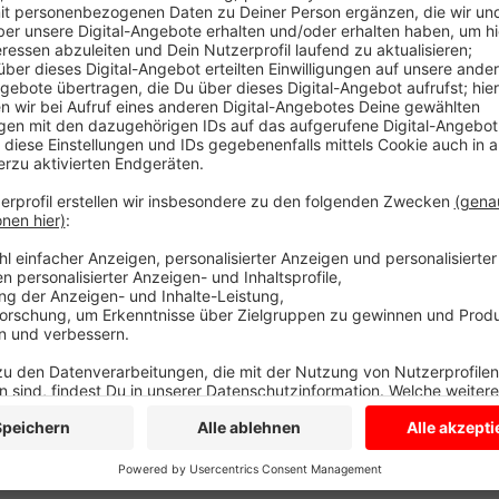
Anzeige
Die A43 zwischen Nottuln und Dülmen-Nord bleibt auc
jetzt bis voraussichtlich heute Mittag in Richtung Ru
Polizei sichern weiter Spuren nach einem schweren 
ist, klären sie noch. Ein Bulli liegt auf dem Grünstrei
auf dem ein Minibagger geladen war steht stark besch
Autofahrerin wurde bei dem Unfall schwer, der Bullifa
Bescheid, sobald es etwas Neues gibt und Sie wieder
Anzeige