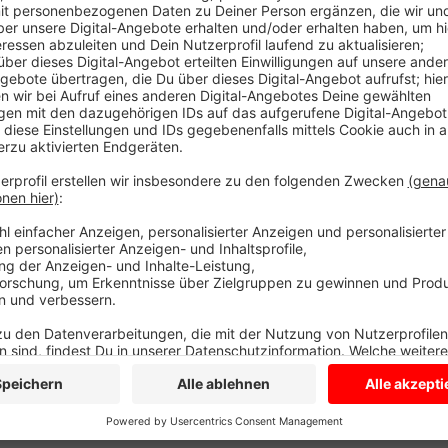
Auf der Brücke über die Autobahn 43 hat es einen Un
ineinander gefahren. Nach einem ersten Überblick der 
Feuerwehr streut ausgelaufenes Öl und Sprit ab. Gesper
den Verkehr vorsichtig an dem Unfall vorbei.
Anzeige