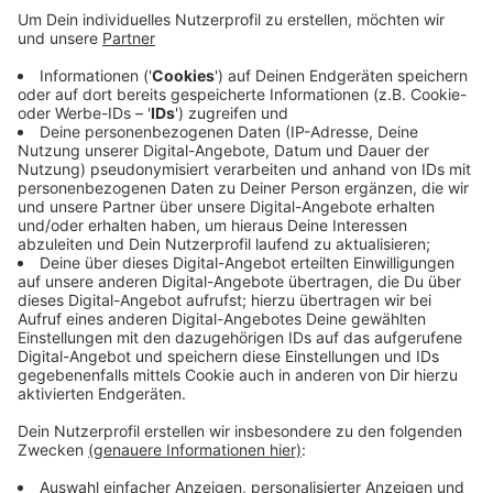
Seit heute sind die Markierungsarbeiten auf der
Overbergstraße abgeschlossen. Zwischen dem
Bolzplatz Stolbergstraße und dem Lohwall
signalisieren weiße Linien und rot eingefärbte
Kreuzungen, dass hier Fahrradfahrer Vorrang haben.
Autofahrer dürfen die Straße weiter befahren. Für sie
gilt Tempo 30 und Rücksicht nehmen. Im kommenden
Jahr will die Stadt die Friedrich-Ruin-Straße in eine
Fahrradstraße umgestalten.
Anzeige