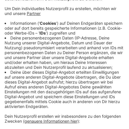
Anzeige
Heute Mittag zieht Silke Althoff vom Kulturteam der
Stadt eine erste Zwischenbilanz. Das Team hat schon
mehr Kabarett-Abos als im Vorjahr verkauft. Es gibt
nur noch einige Resttickets bei den Abos.
Einzeltickets sind noch zu haben. Karten bekommen
Sie auch online. Alle Infos dazu und zum Programm
gibt es
HIER
Anzeige