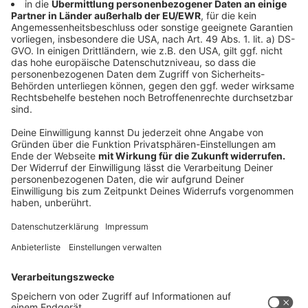
Anzeige
Auch zum Neubau des Fröbel-Kindergartens und zum
Umbau bzw. der Erweiterung der Augustinus-
Grundschule gibt es gute Nachrichten. Die Arbeiten an
beiden Einrichtungen liegen trotz aller Corona-
Schwierigkeiten im Zeitplan. Auf der KiTa-Baustelle
wird in diesen Tagen die Decke betoniert, so dass
voraussichtlich im September die Betreuung von
Kindern beginnen kann. Ein wenig mehr Geduld
brauchen die Schüler, ehe ihre Augustinus-Schule
komplett fertig ist: Der Umbau im laufenden Betrieb
wird voraussichtlich noch bis Ende 2022 dauern. Die
Stadt bereitet derzeit die Ausschreibung für den
zweiten Bauabschnitt vor, damit die Arbeiten an der
neuen Mensa beginnen können.