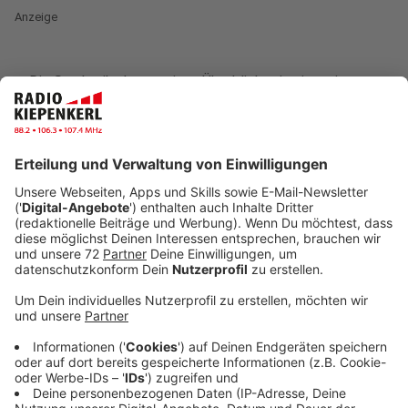
Anzeige
Die Stadt gibt heute einen Überblick, wie sie weiter
plant. Die „Frischzellenkur“ für die Dülmener Mitte
läuft auch 2021 weiter auf Hochtouren. Sie müssen
sich auf Bauzäune, Absperrungen und Einschränkungen
einstellen. „Die Zeitpläne sind ambitioniert und gerade
die Corona-Pandemie birgt noch einige Unsicherheiten.
Dennoch bin ich optimistisch, dass wir wie geplant
mehrere Projekte im laufenden Jahr abschließen
können“, sagt Stadtbaurat Markus Mönter. Dazu
gehört allen voran der Marktplatz. Nachdem die
archäologischen Arbeiten beendet sind, beginnen im
April die eigentlichen Umbauarbeiten. Bis zum Aufbau
der Eisbahn für den Dülmener Winter im November
sollen sie abgeschlossen sein. Falls es dennoch zu
Verzögerungen kommt, werden die Arbeiten im