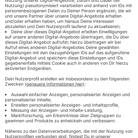
Dezember für die Großveranstaltung unterbrochen.
Auch der zweite zentrale Platz in der Innenstadt, der
Kirchplatz, steht 2021 im Fokus: Im Sommer soll die
Umgestaltung beginnen und bis zum Frühjahr 2022
abgeschlossen sein. Apropos fertig: Bis zu den
Sommerferien erhalten auch der Bült sowie die
Rathaus-, Schul- und Kirchgasse ein neues
Erscheinungsbild. Die Arbeiten erfolgen
abschnittsweise, damit der Durchgang zur
Münsterstraße, zum einsA oder zu den anliegenden
Wohngebäuden möglich bleibt.
Anzeige
Anzeige
Klappt es mit der beantragten Förderung, werden