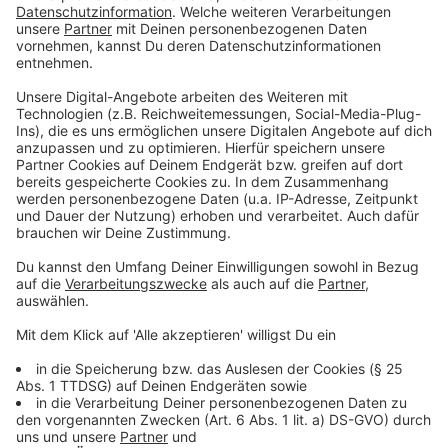
Sendener Straße, Haverlandweg, Olfener Weg und
Overbergstraße noch in diesem Jahr zu Fahrradstraßen
umgebaut. Gute Nachrichten gibt es auch für Anlieger
des Westrings: Die dortige Großbaustelle
verschwindet im Mai. Dafür beginnen dann nach den
Sommerferien erste Vorarbeiten in der Marktstraße:
Von Lüdinghauser Straße bis Höhe Marktgasse
erneuern die Stadtwerke zunächst Gas-, Wasser und
Stromleitungen. In Teilabschnitten erfolgen zudem
archäologische Untersuchungen. Die eigentliche
Umgestaltung dieses Abschnitts der Marktstraße
beginnt dann nach Fertigstellung des Marktplatzes
und nach Abschluss des Dülmener Winters, also
voraussichtlich im Januar 2022. Dann werden an
mehreren Stellen auch sogenannte
Hochsicherheitspoller – versenkbare wie
unbewegliche – installiert.
Anzeige