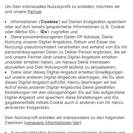
Anzeige
In Hiddingsel soll am späten Nachmittag ein Betrüger
unterwegs gewesen sein, der älteren Menschen
Dacharbeiten angeboten haben soll. Die Polizei
ermittelt und warnt. Der Mann sei der Polizei auch
schon durch ähnliche Angebote bekannt. Sie konnte
ihn vor Ort allerdings nicht mehr antreffen. Zu Schaden
gekommen ist es nach bisherigen Kenntnissen nicht.
Die Polizei warnt generell davor Haustürgeschäfte
abzuschließen.
Anzeige